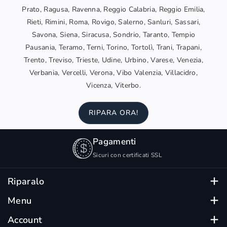
Prato, Ragusa, Ravenna, Reggio Calabria, Reggio Emilia,
Rieti, Rimini, Roma, Rovigo, Salerno, Sanluri, Sassari,
Savona, Siena, Siracusa, Sondrio, Taranto, Tempio
Pausania, Teramo, Terni, Torino, Tortolì, Trani, Trapani,
Trento, Treviso, Trieste, Udine, Urbino, Varese, Venezia,
Verbania, Vercelli, Verona, Vibo Valenzia, Villacidro,
Vicenza, Viterbo.
RIPARA ORA!
Pagamenti
Sicuri con certificati SSL
Riparalo
Su Riparalo trovi device ricondizionati certificati, testati
Menu
e garantiti.
Ogni dispositivo rigenerato è accuratamente
Scegli Riparalo
Account
selezionato per offrirti qualità al miglior prezzo.