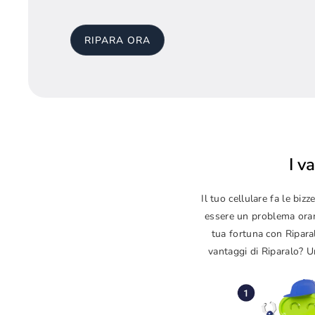
RIPARA ORA
I v
Il tuo cellulare fa le b
essere un problema orama
tua fortuna con Ripara
vantaggi di Riparalo? Un