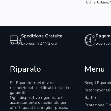
Udine, Urbino, V
Spedizione Gratuita
Pagame
Express in 24/72 ore
Sicuri co
Riparalo
Menu
Su Riparalo trovi device
Scegli Riparal
ricondizionati certificati, testati e
Ricondizionati
garantiti.
Ogni dispositivo rigenerato è
Batteria
accuratamente selezionato per
Protezione Di
offrirti qualità al miglior prezzo.