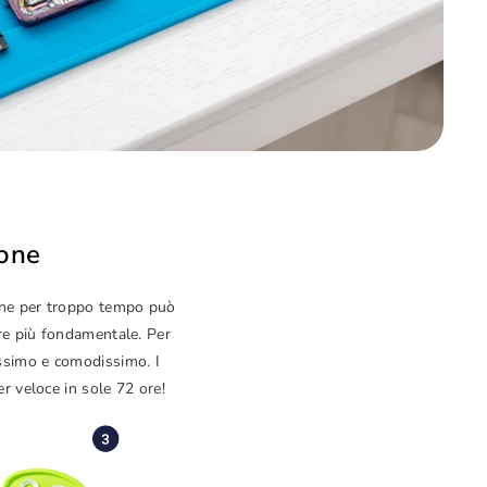
hone
hone per troppo tempo può
pre più fondamentale. Per
issimo e comodissimo. I
er veloce in sole 72 ore!