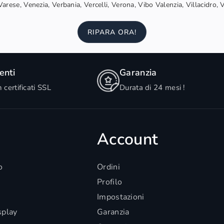
arese, Venezia, Verbania, Vercelli, Verona, Vibo Valenzia, Villacidro, 
RIPARA ORA!
nti
Garanzia
n certificati SSL
Durata di 24 mesi !
Account
o
Ordini
Profilo
Impostazioni
splay
Garanzia