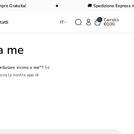
 Gratuita!
🚚 Spedizione Express in 24
Carrello
0
tatti
IT
€0,00
 a me
ellulare vicino a me"?
Se
rova la nostra app di