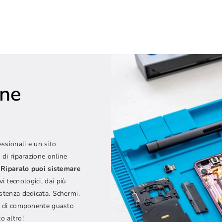
one
e
essionali e un sito
 di riparazione online
Riparalo puoi sistemare
vi tecnologici, dai più
istenza dedicata. Schermi,
ipo di componente guasto
o altro!