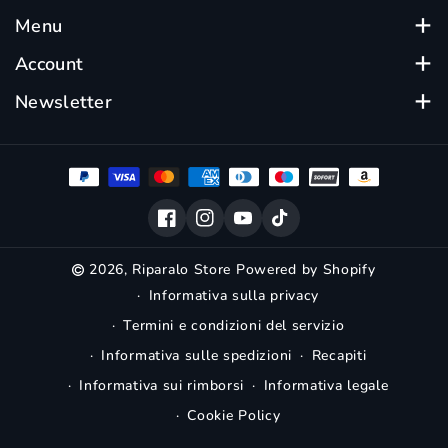
Su Riparalo trovi device ricondizionati certificati, testati
Menu
e garantiti.
Ogni dispositivo rigenerato è accuratamente
Scegli Riparalo
Account
selezionato per offrirti qualità al miglior prezzo.
Ricondizionati
Acquista online con spedizione veloce.
Ordini
Newsletter
Batteria
Profilo
Iscriviti per scoprire le ultime offerte e promozioni.
Protezione Display
Impostazioni
Email
Iscriviti
Negozi
Garanzia
Blog
Contatti
Facebook
Instagram
YouTube
TikTok
Accessibilità
Trasparenza sull'uso dell'IA
2026,
Riparalo Store
Powered by Shopify
Informativa sulla privacy
Termini e condizioni del servizio
Informativa sulle spedizioni
Recapiti
Informativa sui rimborsi
Informativa legale
Cookie Policy