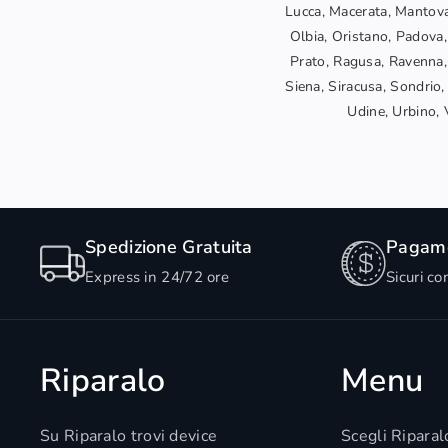
Lucca, Macerata, Mantova
Olbia, Oristano, Padova,
Prato, Ragusa, Ravenna, 
Siena, Siracusa, Sondrio, 
Udine, Urbino, V
Spedizione Gratuita
Pagame
Express in 24/72 ore
Sicuri co
Riparalo
Menu
Su Riparalo trovi device
Scegli Riparal