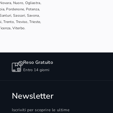
Novara, Nuoro, Ogliastra,
toia, Pordenone, Potenza,
Sanluri, Sassari, Savona,
, Trento, Treviso, Trieste,
Vicenza, Viterbo.
Reso Gratuito
Entro 14 giorni
Newsletter
Iscriviti per scoprire le ultime