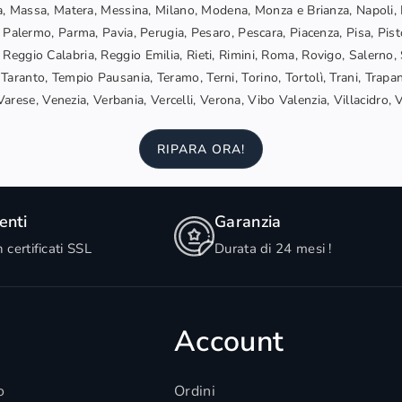
, Massa, Matera, Messina, Milano, Modena, Monza e Brianza, Napoli, 
 Palermo, Parma, Pavia, Perugia, Pesaro, Pescara, Piacenza, Pisa, Pis
Reggio Calabria, Reggio Emilia, Rieti, Rimini, Roma, Rovigo, Salerno, 
Taranto, Tempio Pausania, Teramo, Terni, Torino, Tortolì, Trani, Trapani
arese, Venezia, Verbania, Vercelli, Verona, Vibo Valenzia, Villacidro, 
RIPARA ORA!
nti
Garanzia
n certificati SSL
Durata di 24 mesi !
Account
o
Ordini