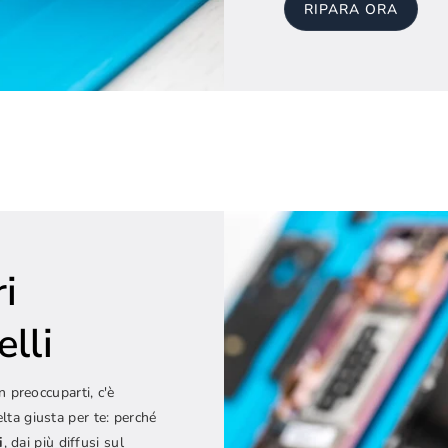
RIPARA ORA
i
elli
 preoccuparti, c'è
elta giusta per te: perché
i
, dai più diffusi sul