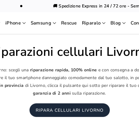
🚚 Spedizione Express in 24 / 72 ore - Sempre 
iPhone
Samsung
Rescue
Riparalo
Blog
Con
iparazioni cellulari Livor
rno: scegli una
riparazione rapida, 100% online
e con consegna a dom
arare il tuo smartphone danneggiato comodamente dal tuo salotto, in po
in provincia
di Livorno, clicca il pulsante qui sotto per riparare il tuo 
garanzia di 2 anni
sulla riparazione.
RIPARA CELLULARI LIVORNO