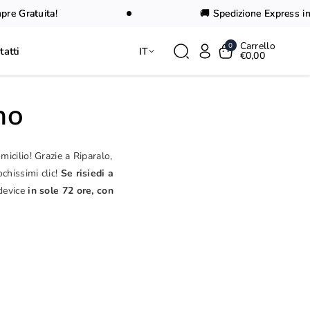
Gratuita!
🚚 Spedizione Express in 24 
Carrello
0
tatti
IT
€0,00
no
icilio! Grazie a Riparalo,
chissimi clic!
Se risiedi a
device
in sole 72 ore, con