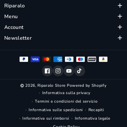
Riparalo
Su Riparalo trovi device ricondizionati certificati, testati
Menu
e garantiti.
Ogni dispositivo rigenerato è accuratamente
Scegli Riparalo
Account
selezionato per offrirti qualità al miglior prezzo.
Ricondizionati
Acquista online con spedizione veloce.
Ordini
Newsletter
Batteria
Profilo
Iscriviti per scoprire le ultime offerte e promozioni.
Protezione Display
Impostazioni
Email
Iscriviti
Negozi
Garanzia
Blog
Contatti
Facebook
Instagram
YouTube
TikTok
Accessibilità
Trasparenza sull'uso dell'IA
2026,
Riparalo Store
Powered by Shopify
Informativa sulla privacy
Termini e condizioni del servizio
Informativa sulle spedizioni
Recapiti
Informativa sui rimborsi
Informativa legale
Cookie Policy