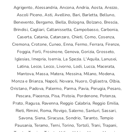
Agrigento, Alessandria, Ancona, Andria, Aosta, Arezzo,
Ascoli Piceno, Asti, Avellino, Bari, Barletta, Belluno,
Benevento, Bergamo, Biella, Bologna, Bolzano, Brescia,
Brindisi, Cagliari, Caltanissetta, Campobasso, Carbonia,
Caserta, Catania, Catanzaro, Chieti, Como, Cosenza,
Cremona, Crotone, Cuneo, Enna, Fermo, Ferrara, Firenze,
Foggia, Forli, Frosinone, Genova, Gorizia, Grosseto,
Iglesias, Imepria, Isernia, La Spezia. L'Aquila, Lanusei,
Latina, Lecce, Lecco, Livorno, Lodi, Lucca, Macerata,
Mantova, Massa, Matera, Messina, Milano, Modena,
Monza e Brianza, Napoli, Novara, Nuoro, Ogliastra, Olbia,
Oristano, Padova, Palermo, Parma, Pavia, Perugia, Pesaro,
Pescara, Piacenza, Pisa, Pistoia, Pordenone, Potenza,
Prato, Ragusa, Ravenna, Reggio Calabria, Reggio Emilia,
Rieti, Rimini, Roma, Rovigo, Salerno, Sanluri, Sassari,
Savona, Siena, Siracusa, Sondrio, Taranto, Tempio
Pausania, Teramo, Terni, Torino, Tortolì, Trani, Trapani,