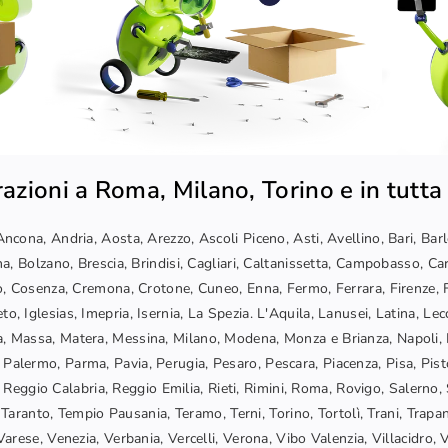
azioni a Roma, Milano, Torino e in tutta 
ncona, Andria, Aosta, Arezzo, Ascoli Piceno, Asti, Avellino, Bari, Bar
a, Bolzano, Brescia, Brindisi, Cagliari, Caltanissetta, Campobasso, Car
, Cosenza, Cremona, Crotone, Cuneo, Enna, Fermo, Ferrara, Firenze, F
o, Iglesias, Imepria, Isernia, La Spezia. L'Aquila, Lanusei, Latina, Lec
, Massa, Matera, Messina, Milano, Modena, Monza e Brianza, Napoli, 
 Palermo, Parma, Pavia, Perugia, Pesaro, Pescara, Piacenza, Pisa, Pis
Reggio Calabria, Reggio Emilia, Rieti, Rimini, Roma, Rovigo, Salerno, 
Taranto, Tempio Pausania, Teramo, Terni, Torino, Tortolì, Trani, Trapani
arese, Venezia, Verbania, Vercelli, Verona, Vibo Valenzia, Villacidro, 