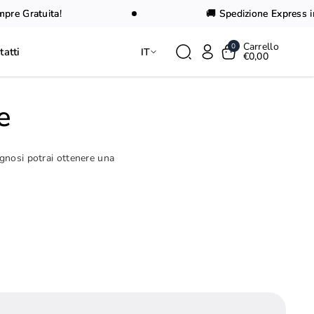
 Gratuita!
🚚 Spedizione Express in 24
Carrello
0
tatti
IT
€0,00
e
agnosi potrai ottenere una