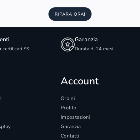
RIPARA ORA!
nti
Garanzia
n certificati SSL
Durata di 24 mesi !
Account
o
Ordini
Profilo
Impostazioni
splay
Garanzia
Contatti