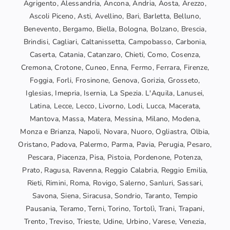
Agrigento, Alessandria, Ancona, Andria, Aosta, Arezzo,
Ascoli Piceno, Asti, Avellino, Bari, Barletta, Belluno,
Benevento, Bergamo, Biella, Bologna, Bolzano, Brescia,
Brindisi, Cagliari, Caltanissetta, Campobasso, Carbonia,
Caserta, Catania, Catanzaro, Chieti, Como, Cosenza,
Cremona, Crotone, Cuneo, Enna, Fermo, Ferrara, Firenze,
Foggia, Forli, Frosinone, Genova, Gorizia, Grosseto,
Iglesias, Imepria, Isernia, La Spezia. L'Aquila, Lanusei,
Latina, Lecce, Lecco, Livorno, Lodi, Lucca, Macerata,
Mantova, Massa, Matera, Messina, Milano, Modena,
Monza e Brianza, Napoli, Novara, Nuoro, Ogliastra, Olbia,
Oristano, Padova, Palermo, Parma, Pavia, Perugia, Pesaro,
Pescara, Piacenza, Pisa, Pistoia, Pordenone, Potenza,
Prato, Ragusa, Ravenna, Reggio Calabria, Reggio Emilia,
Rieti, Rimini, Roma, Rovigo, Salerno, Sanluri, Sassari,
Savona, Siena, Siracusa, Sondrio, Taranto, Tempio
Pausania, Teramo, Terni, Torino, Tortolì, Trani, Trapani,
Trento, Treviso, Trieste, Udine, Urbino, Varese, Venezia,