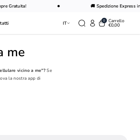
e Gratuita!
🚚 Spedizione Express in 2
Carrello
0
tatti
IT
€0,00
 a me
ellulare vicino a me"?
Se
rova la nostra app di