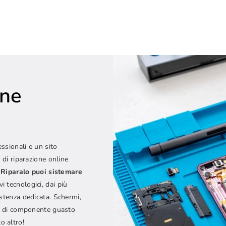
one
e
essionali e un sito
 di riparazione online
Riparalo puoi sistemare
vi tecnologici, dai più
istenza dedicata. Schermi,
ipo di componente guasto
o altro!