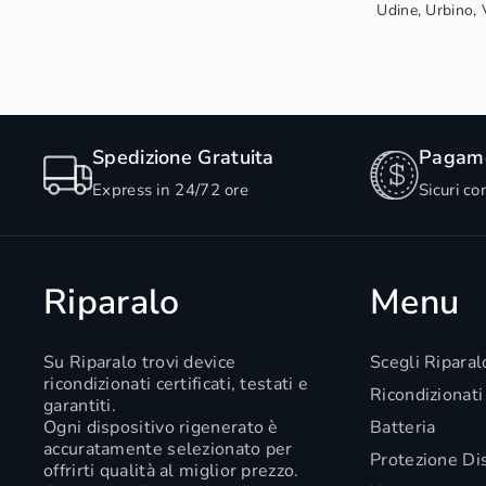
Udine, Urbino, V
Spedizione Gratuita
Pagame
Express in 24/72 ore
Sicuri co
Riparalo
Menu
Su Riparalo trovi device
Scegli Riparal
ricondizionati certificati, testati e
Ricondizionati
garantiti.
Ogni dispositivo rigenerato è
Batteria
accuratamente selezionato per
Protezione Di
offrirti qualità al miglior prezzo.