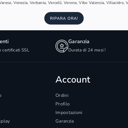
arese, Venezia, Verbania, Vercelli, Verona, Vibo Valenzia, Villacidro, 
RIPARA ORA!
nti
Garanzia
n certificati SSL
Durata di 24 mesi !
Account
o
Ordini
Profilo
Impostazioni
splay
Garanzia