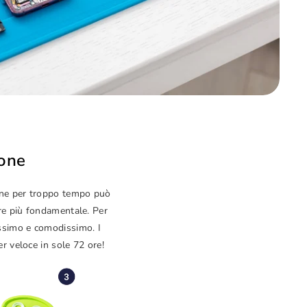
hone
hone per troppo tempo può
pre più fondamentale. Per
issimo e comodissimo. I
er veloce in sole 72 ore!