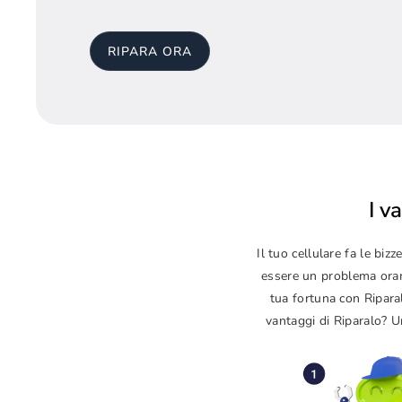
RIPARA ORA
I v
Il tuo cellulare fa le b
essere un problema orama
tua fortuna con Ripara
vantaggi di Riparalo? Un