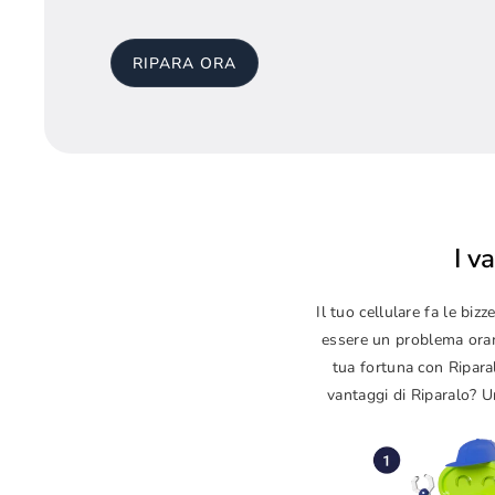
RIPARA ORA
I v
Il tuo cellulare fa le b
essere un problema orama
tua fortuna con Ripara
vantaggi di Riparalo? Un