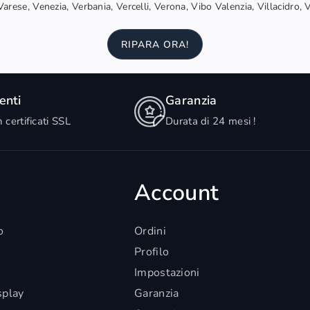
arese, Venezia, Verbania, Vercelli, Verona, Vibo Valenzia, Villacidro, 
RIPARA ORA!
nti
Garanzia
n certificati SSL
Durata di 24 mesi !
Account
o
Ordini
Profilo
Impostazioni
splay
Garanzia