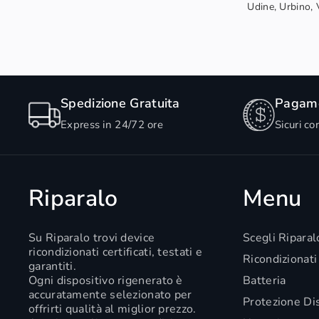
Udine, Urbino, V
Spedizione Gratuita
Pagame
Express in 24/72 ore
Sicuri co
Riparalo
Menu
Su Riparalo trovi device
Scegli Riparal
ricondizionati certificati, testati e
Ricondizionati
garantiti.
Ogni dispositivo rigenerato è
Batteria
accuratamente selezionato per
Protezione Di
offrirti qualità al miglior prezzo.