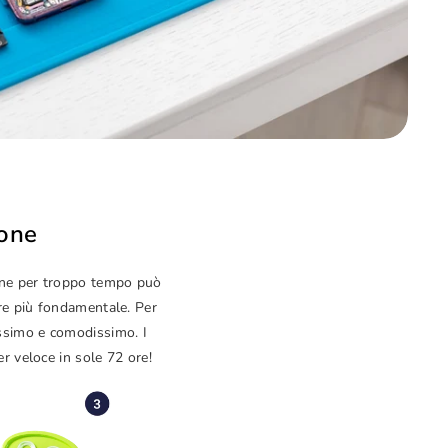
hone
hone per troppo tempo può
pre più fondamentale. Per
issimo e comodissimo. I
er veloce in sole 72 ore!