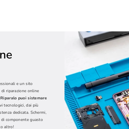
one
e
essionali e un sito
 di riparazione online
Riparalo puoi sistemare
vi tecnologici, dai più
istenza dedicata. Schermi,
ipo di componente guasto
o altro!