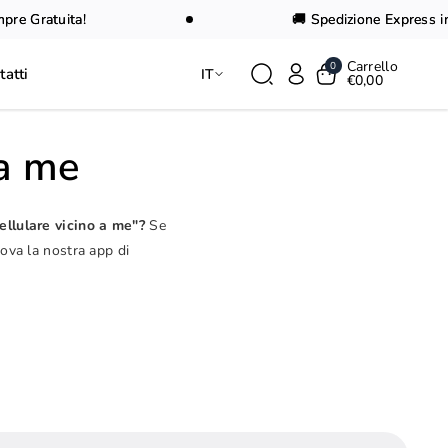
 Gratuita!
🚚 Spedizione Express in 24
Carrello
0
tatti
IT
€0,00
 a me
ellulare vicino a me"?
Se
rova la nostra app di