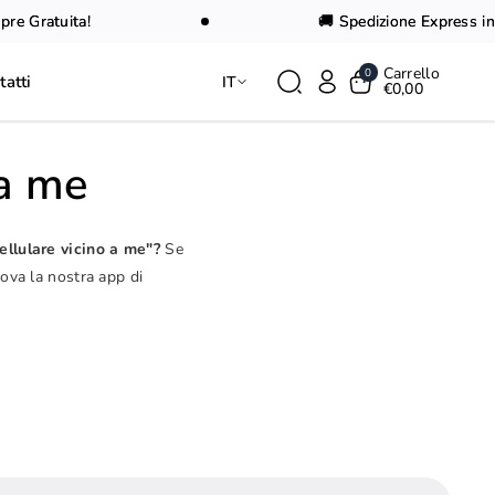
 Gratuita!
🚚 Spedizione Express in 24
Carrello
0
tatti
IT
€0,00
 a me
ellulare vicino a me"?
Se
rova la nostra app di