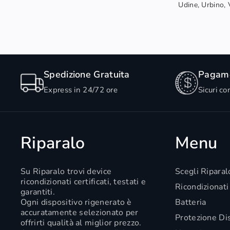
Udine, Urbino, V
Spedizione Gratuita
Pagame
Express in 24/72 ore
Sicuri co
Riparalo
Menu
Su Riparalo trovi device
Scegli Riparal
ricondizionati certificati, testati e
Ricondizionati
garantiti.
Ogni dispositivo rigenerato è
Batteria
accuratamente selezionato per
Protezione Di
offrirti qualità al miglior prezzo.