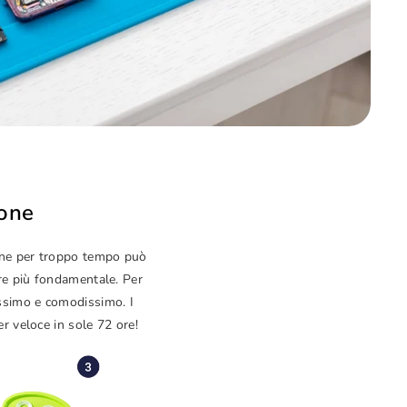
hone
hone per troppo tempo può
pre più fondamentale. Per
issimo e comodissimo. I
er veloce in sole 72 ore!