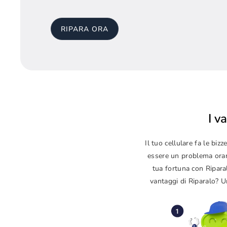
RIPARA ORA
I v
Il tuo cellulare fa le b
essere un problema orama
tua fortuna con Ripara
vantaggi di Riparalo? Un