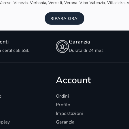
arese, Venezia, Verbania, Vercelli, Verona, Vibo Valenzia, Villacidro, 
RIPARA ORA!
nti
Garanzia
n certificati SSL
Durata di 24 mesi !
Account
o
Ordini
Profilo
Impostazioni
splay
Garanzia