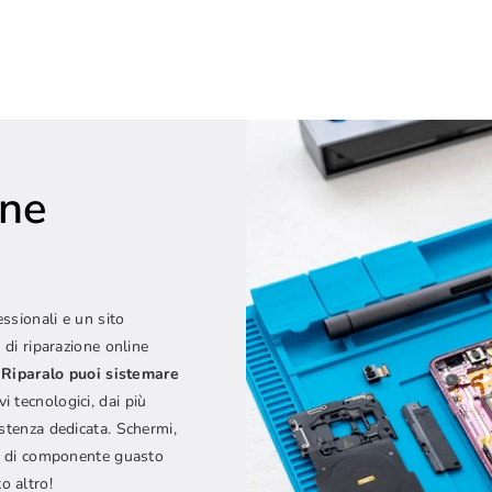
one
e
essionali e un sito
 di riparazione online
Riparalo puoi sistemare
vi tecnologici, dai più
istenza dedicata. Schermi,
ipo di componente guasto
o altro!