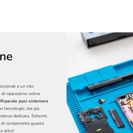
one
e
essionali e un sito
 di riparazione online
Riparalo puoi sistemare
vi tecnologici, dai più
istenza dedicata. Schermi,
ipo di componente guasto
o altro!