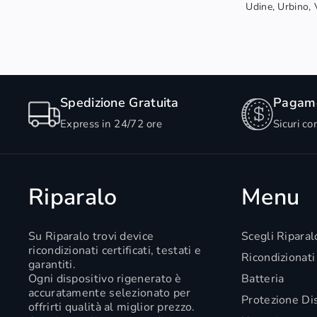
Udine, Urbino, V
Spedizione Gratuita
Pagame
Express in 24/72 ore
Sicuri co
Riparalo
Menu
Su Riparalo trovi device
Scegli Riparal
ricondizionati certificati, testati e
Ricondizionati
garantiti.
Ogni dispositivo rigenerato è
Batteria
accuratamente selezionato per
Protezione Di
offrirti qualità al miglior prezzo.