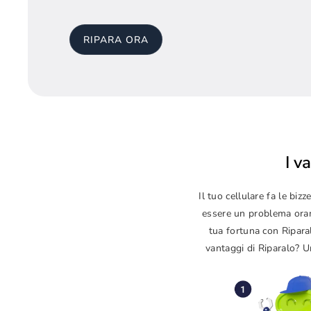
RIPARA ORA
I v
Il tuo cellulare fa le b
essere un problema orama
tua fortuna con Ripara
vantaggi di Riparalo? Un