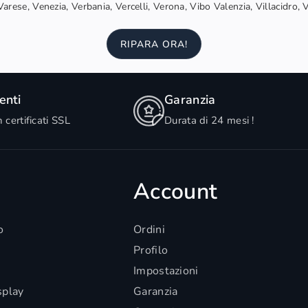
arese, Venezia, Verbania, Vercelli, Verona, Vibo Valenzia, Villacidro, 
RIPARA ORA!
nti
Garanzia
n certificati SSL
Durata di 24 mesi !
Account
o
Ordini
Profilo
Impostazioni
splay
Garanzia