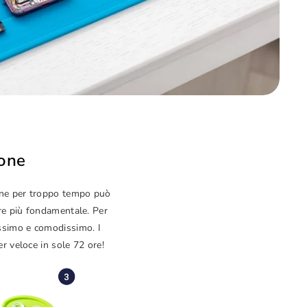
hone
hone per troppo tempo può
pre più fondamentale. Per
issimo e comodissimo. I
er veloce in sole 72 ore!