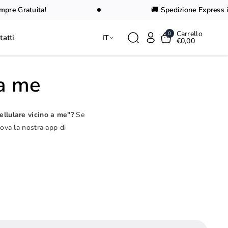
e Gratuita!
🚚 Spedizione Express in 2
Carrello
0
tatti
IT
€0,00
 a me
ellulare vicino a me"?
Se
rova la nostra app di