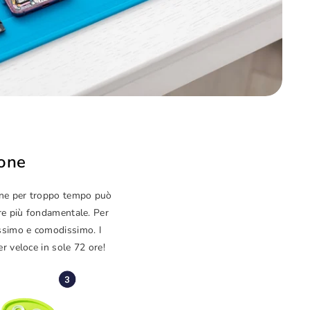
hone
hone per troppo tempo può
pre più fondamentale. Per
issimo e comodissimo. I
er veloce in sole 72 ore!