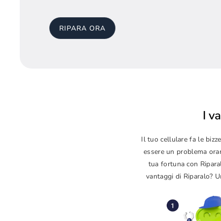
RIPARA ORA
I v
Il tuo cellulare fa le b
essere un problema orama
tua fortuna con Ripara
vantaggi di Riparalo? Un