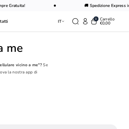
 Gratuita!
🚚 Spedizione Express in 24
Carrello
0
tatti
IT
€0,00
 a me
ellulare vicino a me"?
Se
rova la nostra app di