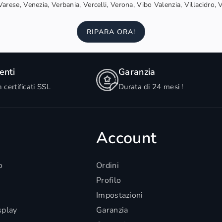
arese, Venezia, Verbania, Vercelli, Verona, Vibo Valenzia, Villacidro, 
RIPARA ORA!
nti
Garanzia
n certificati SSL
Durata di 24 mesi !
Account
o
Ordini
Profilo
Impostazioni
splay
Garanzia