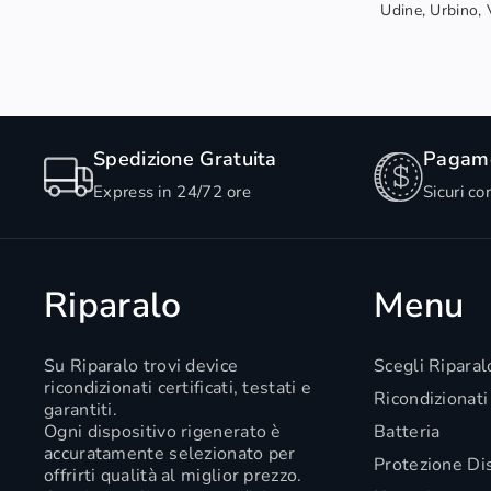
Udine, Urbino, V
Spedizione Gratuita
Pagame
Express in 24/72 ore
Sicuri co
Riparalo
Menu
Su Riparalo trovi device
Scegli Riparal
ricondizionati certificati, testati e
Ricondizionati
garantiti.
Ogni dispositivo rigenerato è
Batteria
accuratamente selezionato per
Protezione Di
offrirti qualità al miglior prezzo.