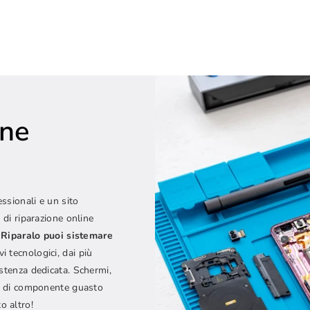
one
e
essionali e un sito
 di riparazione online
Riparalo puoi sistemare
vi tecnologici, dai più
istenza dedicata. Schermi,
ipo di componente guasto
o altro!