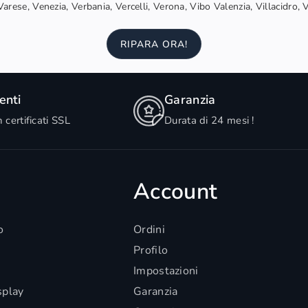
arese, Venezia, Verbania, Vercelli, Verona, Vibo Valenzia, Villacidro, 
RIPARA ORA!
nti
Garanzia
n certificati SSL
Durata di 24 mesi !
Account
o
Ordini
Profilo
Impostazioni
splay
Garanzia