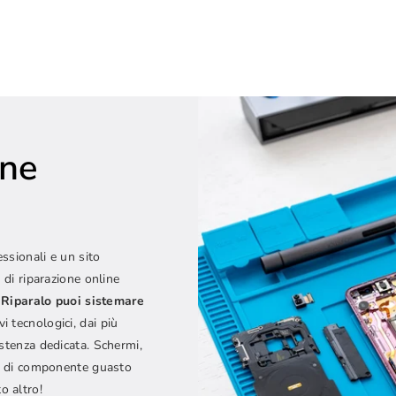
one
e
essionali e un sito
 di riparazione online
Riparalo puoi sistemare
vi tecnologici, dai più
istenza dedicata. Schermi,
ipo di componente guasto
o altro!