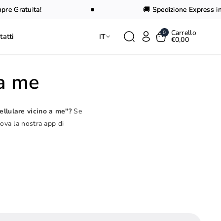
 Gratuita!
🚚 Spedizione Express in 24
Carrello
0
tatti
IT
€0,00
 a me
ellulare vicino a me"?
Se
rova la nostra app di