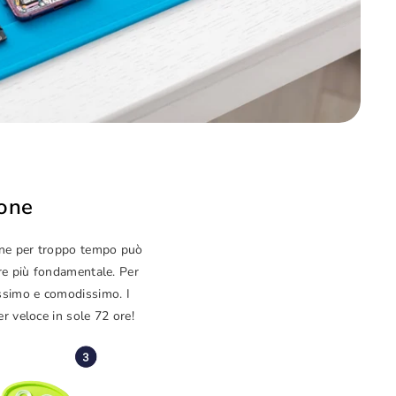
hone
hone per troppo tempo può
pre più fondamentale. Per
issimo e comodissimo. I
er veloce in sole 72 ore!