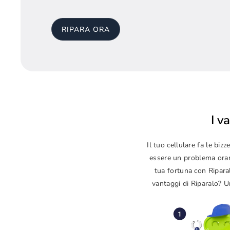
RIPARA ORA
I v
Il tuo cellulare fa le b
essere un problema orama
tua fortuna con Ripara
vantaggi di Riparalo? Un