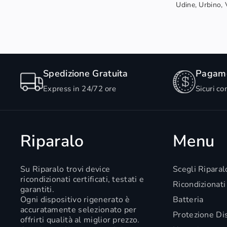
Udine, Urbino, V
Spedizione Gratuita
Pagame
Express in 24/72 ore
Sicuri co
Riparalo
Menu
Su Riparalo trovi device
Scegli Riparal
ricondizionati certificati, testati e
Ricondizionati
garantiti.
Ogni dispositivo rigenerato è
Batteria
accuratamente selezionato per
Protezione Di
offrirti qualità al miglior prezzo.