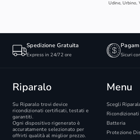
Udine, Urbino, V
Spedizione Gratuita
Pagame
Express in 24/72 ore
Sicuri co
Riparalo
Menu
Su Riparalo trovi device
Scegli Riparal
ricondizionati certificati, testati e
Ricondizionati
garantiti.
Ogni dispositivo rigenerato è
Batteria
accuratamente selezionato per
Protezione Di
offrirti qualità al miglior prezzo.