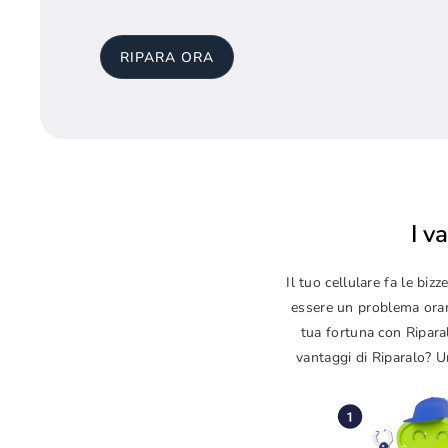
RIPARA ORA
I v
Il tuo cellulare fa le b
essere un problema orama
tua fortuna con Ripara
vantaggi di Riparalo? Un