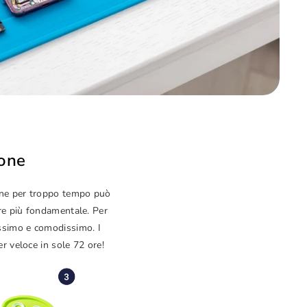
hone
hone per troppo tempo può
pre più fondamentale. Per
issimo e comodissimo. I
er veloce in sole 72 ore!