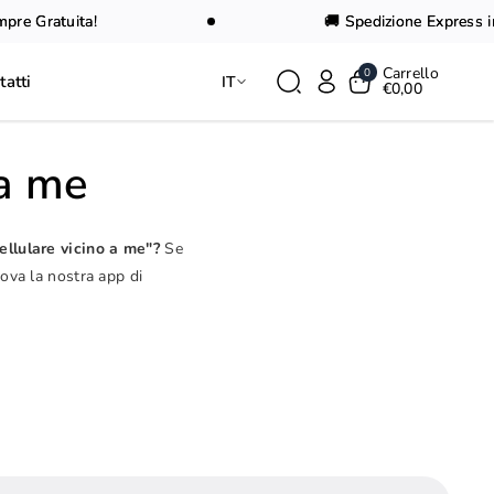
 Gratuita!
🚚 Spedizione Express in 24
Carrello
0
tatti
IT
€0,00
 a me
ellulare vicino a me"?
Se
rova la nostra app di