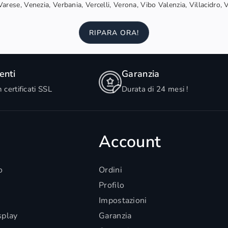
arese, Venezia, Verbania, Vercelli, Verona, Vibo Valenzia, Villacidro, 
RIPARA ORA!
nti
Garanzia
n certificati SSL
Durata di 24 mesi !
Account
o
Ordini
Profilo
Impostazioni
splay
Garanzia