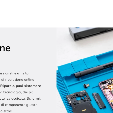
one
e
essionali e un sito
 di riparazione online
Riparalo puoi sistemare
vi tecnologici, dai più
istenza dedicata. Schermi,
ipo di componente guasto
o altro!