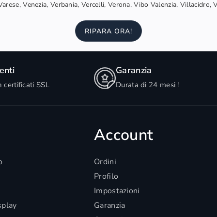
arese, Venezia, Verbania, Vercelli, Verona, Vibo Valenzia, Villacidro, 
RIPARA ORA!
nti
Garanzia
n certificati SSL
Durata di 24 mesi !
Account
o
Ordini
Profilo
Impostazioni
splay
Garanzia