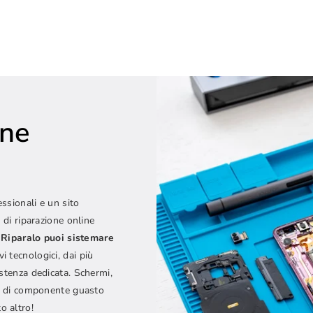
one
e
essionali e un sito
 di riparazione online
Riparalo puoi sistemare
vi tecnologici, dai più
istenza dedicata. Schermi,
ipo di componente guasto
o altro!