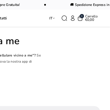
 Gratuita!
🚚 Spedizione Express in 24
Carrello
0
tatti
IT
€0,00
 a me
ellulare vicino a me"?
Se
rova la nostra app di