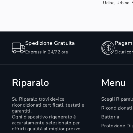
Udine, Urbino, V
Spedizione Gratuita
Pagame
Express in 24/72 ore
Sicuri co
Riparalo
Menu
Su Riparalo trovi device
Scegli Riparal
ricondizionati certificati, testati e
Ricondizionati
garantiti.
Ogni dispositivo rigenerato è
Batteria
accuratamente selezionato per
Protezione Di
offrirti qualità al miglior prezzo.