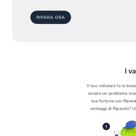
RIPARA ORA
I v
Il tuo cellulare fa le b
essere un problema orama
tua fortuna con Ripara
vantaggi di Riparalo? Un