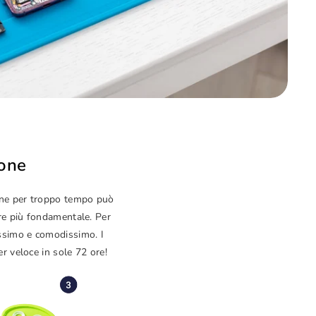
hone
hone per troppo tempo può
pre più fondamentale. Per
issimo e comodissimo. I
er veloce in sole 72 ore!