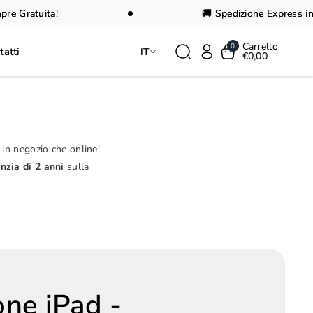
e Gratuita!
🚚 Spedizione Express in 2
Carrello
0
tatti
IT
€0,00
 in negozio che online!
nzia di 2 anni
sulla
one iPad -