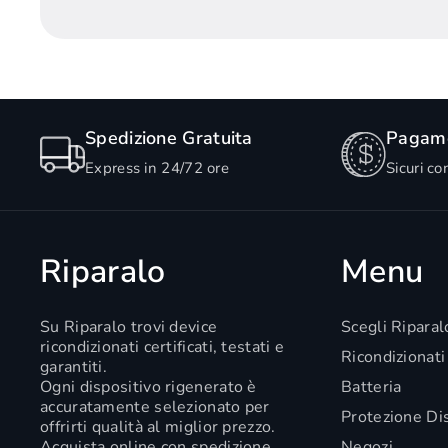
Spedizione Gratuita
Pagame
Express in 24/72 ore
Sicuri co
Riparalo
Menu
Su Riparalo trovi device
Scegli Riparal
ricondizionati certificati, testati e
Ricondizionati
garantiti.
Ogni dispositivo rigenerato è
Batteria
accuratamente selezionato per
Protezione Di
offrirti qualità al miglior prezzo.
Acquista online con spedizione
Negozi