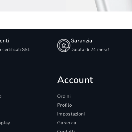
nti
Garanzia
n certificati SSL
Durata di 24 mesi !
Account
o
Ordini
Profilo
Impostazioni
splay
Garanzia
Contatti