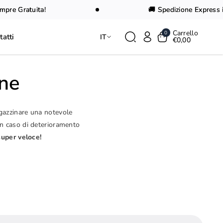
re Gratuita!
🚚 Spedizione Express in 
Carrello
0
tatti
IT
€0,00
one
magazzinare una notevole
In caso di deterioramento
super veloce!