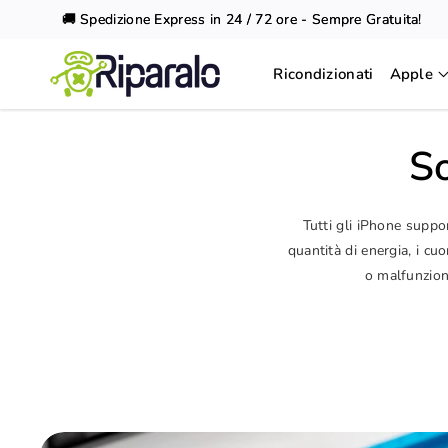
Vai al
🚚 Spedizione Express in 24 / 72 ore - Sempre Gratuita!
contenuto
Ricondizionati
Apple
So
Tutti gli iPhone suppor
quantità di energia, i c
o malfunzio