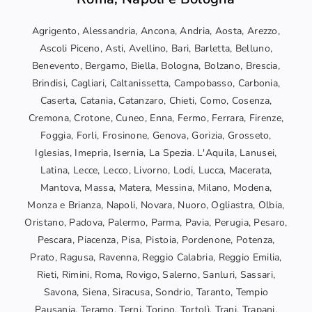
Agrigento, Alessandria, Ancona, Andria, Aosta, Arezzo,
Ascoli Piceno, Asti, Avellino, Bari, Barletta, Belluno,
Benevento, Bergamo, Biella, Bologna, Bolzano, Brescia,
Brindisi, Cagliari, Caltanissetta, Campobasso, Carbonia,
Caserta, Catania, Catanzaro, Chieti, Como, Cosenza,
Cremona, Crotone, Cuneo, Enna, Fermo, Ferrara, Firenze,
Foggia, Forli, Frosinone, Genova, Gorizia, Grosseto,
Iglesias, Imepria, Isernia, La Spezia. L'Aquila, Lanusei,
Latina, Lecce, Lecco, Livorno, Lodi, Lucca, Macerata,
Mantova, Massa, Matera, Messina, Milano, Modena,
Monza e Brianza, Napoli, Novara, Nuoro, Ogliastra, Olbia,
Oristano, Padova, Palermo, Parma, Pavia, Perugia, Pesaro,
Pescara, Piacenza, Pisa, Pistoia, Pordenone, Potenza,
Prato, Ragusa, Ravenna, Reggio Calabria, Reggio Emilia,
Rieti, Rimini, Roma, Rovigo, Salerno, Sanluri, Sassari,
Savona, Siena, Siracusa, Sondrio, Taranto, Tempio
Pausania, Teramo, Terni, Torino, Tortolì, Trani, Trapani,